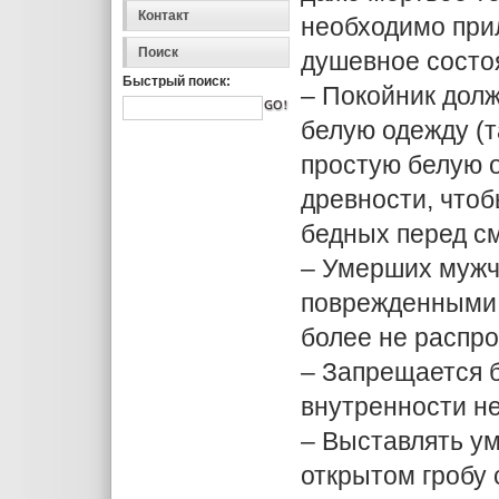
Контакт
необходимо прил
Поиск
душевное состоя
Быстрый поиск:
– Покойник долж
белую одежду (
простую белую о
древности, чтоб
бедных перед с
– Умерших мужчи
поврежденными к
более не распр
– Запрещается б
внутренности не
– Выставлять у
открытом гробу 