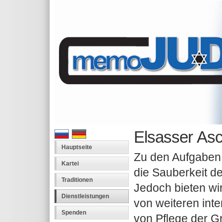
Elsasser As
Hauptseite
Zu den Aufgaben 
Kartei
die Sauberkeit de
Traditionen
Jedoch bieten wi
Dienstleistungen
von weiteren int
Spenden
von Pflege der G